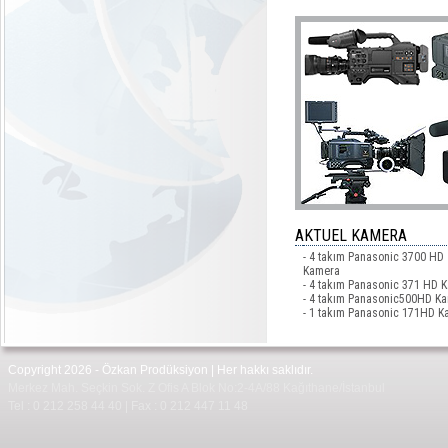
AKTUEL KAMERA
- 4 takım Panasonic 3700 HD
Kamera
- 4 takım Panasonic 371 HD 
- 4 takım Panasonic500HD K
- 1 takım Panasonic 171HD 
Copyright 2026 - Özkan Prodüksiyon | Her hakkı saklıdır.
Merkez Mah. Seçkin Sok. Z Ofis A Blok No:2-4A/88 Kağıthane/İstanbul
Tel : 0 212 258 44 40 | Fax : 0 212 447 11 48