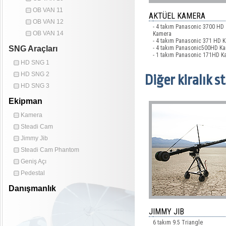
OB VAN 11
AKTÜEL KAMERA
OB VAN 12
- 4 takım Panasonic 3700 HD
OB VAN 14
Kamera
- 4 takım Panasonic 371 HD 
SNG Araçları
- 4 takım Panasonic500HD K
- 1 takım Panasonic 171HD 
HD SNG 1
HD SNG 2
Diğer kiralık 
HD SNG 3
Ekipman
Kamera
Steadi Cam
Jimmy Jib
Steadi Cam Phantom
Geniş Açı
Pedestal
Danışmanlık
JIMMY JIB
6 takım 9.5 Triangle