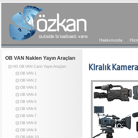
Hakkımızda
Hizm
OB VAN Naklen Yayın Araçları
Kiralık Kamer
HD OB VAN Canlı Yayın Araçları
OB VAN 1
OB VAN 2
OB VAN 3
OB VAN 4
OB VAN 5
OB VAN 6
OB VAN 7
OB VAN 8
OB VAN 9
OB VAN 10